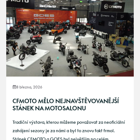
8 března, 2026
CFMOTO MĚLO NEJNAVŠTĚVOVANĚJŠÍ
STÁNEK NA MOTOSALONU
Tradiční výstava, kterou můžeme považovat za neoficiální
zahájení sezony je za námi a byl to znovu fakt frmol.
Stánek CFMOTO a GOES byl největším na celém