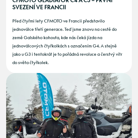
CFMOTO GLADIATOR C4 A C5 – PRVNÍ
SVEZENÍ VE FRANCII
Před čtyřmi lety CFMOTO ve Francii představilo
jednoválce třetí generace. Teď jsme znovu na cestě do
země Galského kohouta, kde nás čeká jízda na
jednoválcových čtyřkolkách s označením G4. A stejně
jako u G3 i tentokrát je to pořádná revoluce a čerstvý vítr
do světa čtyřkolek.