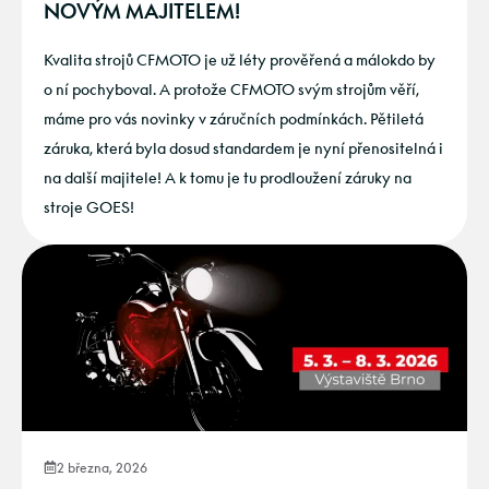
NOVÝM MAJITELEM!
Kvalita strojů CFMOTO je už léty prověřená a málokdo by
o ní pochyboval. A protože CFMOTO svým strojům věří,
máme pro vás novinky v záručních podmínkách. Pětiletá
záruka, která byla dosud standardem je nyní přenositelná i
na další majitele! A k tomu je tu prodloužení záruky na
stroje GOES!
2 března, 2026