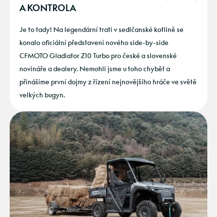
A KONTROLA
Je to tady! Na legendární trati v sedlčanské kotlině se
konalo oficiální představení nového side-by-side
CFMOTO Gladiator Z10 Turbo pro české a slovenské
novináře a dealery. Nemohli jsme u toho chybět a
přinášíme první dojmy z řízení nejnovějšího hráče ve světě
velkých bugyn.