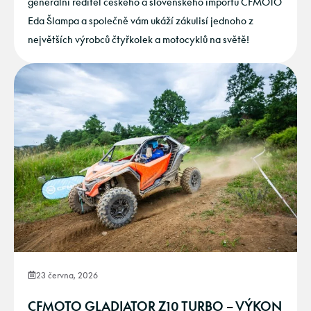
generální ředitel českého a slovenského importu CFMOTO
Eda Šlampa a společně vám ukáží zákulisí jednoho z
největších výrobců čtyřkolek a motocyklů na světě!
23 června, 2026
CFMOTO GLADIATOR Z10 TURBO – VÝKON