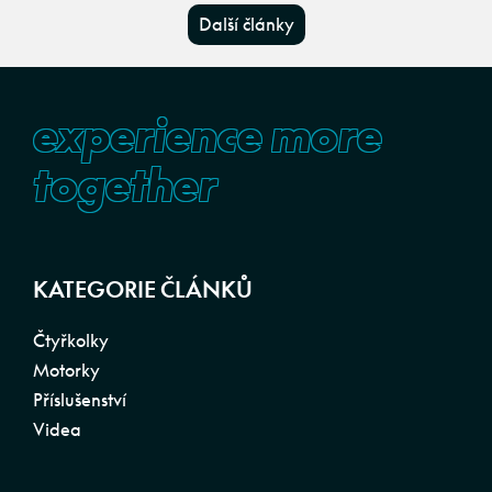
Další články
experience more
together
KATEGORIE ČLÁNKŮ
Čtyřkolky
Motorky
Příslušenství
Videa