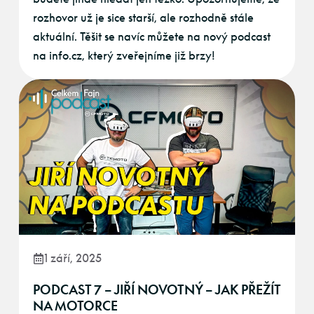
rozhovor už je sice starší, ale rozhodně stále
aktuální. Těšit se navíc můžete na nový podcast
na info.cz, který zveřejníme již brzy!
1 září, 2025
PODCAST 7 – JIŘÍ NOVOTNÝ – JAK PŘEŽÍT
NA MOTORCE