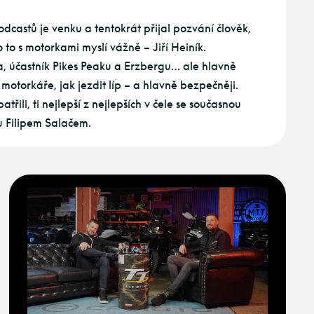
odcastů je venku a tentokrát přijal pozvání člověk,
to s motorkami myslí vážně – Jiří Heiník.
ta, účastník Pikes Peaku a Erzbergu… ale hlavně
 motorkáře, jak jezdit líp – a hlavně bezpečněji.
atřili, ti nejlepší z nejlepších v čele se současnou
u Filipem Salačem.