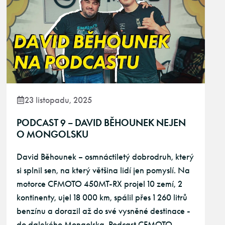
23 listopadu, 2025
PODCAST 9 – DAVID BĚHOUNEK NEJEN
O MONGOLSKU
David Běhounek – osmnáctiletý dobrodruh, který
si splnil sen, na který většina lidí jen pomyslí. Na
motorce CFMOTO 450MT-RX projel 10 zemí, 2
kontinenty, ujel 18 000 km, spálil přes 1 260 litrů
benzínu a dorazil až do své vysněné destinace -
do dalekého Mongolska. Podcast CFMOTO