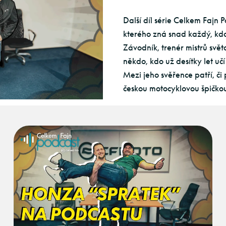
Další díl série Celkem Fajn P
kterého zná snad každý, kdo 
Závodník, trenér mistrů svě
někdo, kdo už desítky let učí
Mezi jeho svěřence patří, či p
českou motocyklovou špičko