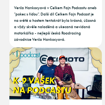
Verča Hankocyová v Celkem Fajn Podcastu aneb
"pokec s říďou". Další díl Celkem Fajn Podcast je
na světě a hostem tentokrát byla krásná, úžasná
a vždy skvěle naladěná a ukecaná nevídaná
motorkářka - nejlepší česká Roadracing
závodnice Verča Hankocyová.