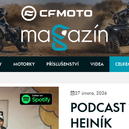
Y
MOTORKY
PŘÍSLUŠENSTVÍ
VIDEA
CELKE
27 února, 2026
PODCAST 1
HEINÍK