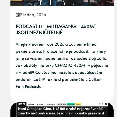
2 ledna, 2026
PODCAST 11 – MILDAGANG – 450MT
JSOU NEZNIČITELNÉ
Vítejte v novém roce 2026 a začneme hned
pěkně z ostra. Protože tohle je podcast, na který
jsme se všichni hodně těšili a rozhodně stojí za to.
Jak obstály motorky CFMOTO 450MT v půjčovně
v Albánii? Co všechno můžete s dvouválcovým
endurem zažít? Tak to si poslechněte v Celkem
Fajn Podcastu!