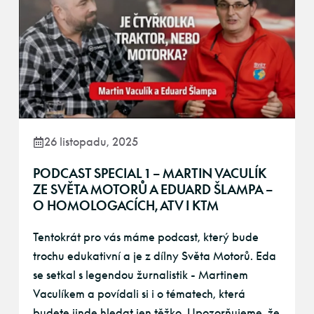
26 listopadu, 2025
PODCAST SPECIAL 1 – MARTIN VACULÍK
ZE SVĚTA MOTORŮ A EDUARD ŠLAMPA –
O HOMOLOGACÍCH, ATV I KTM
Tentokrát pro vás máme podcast, který bude
trochu edukativní a je z dílny Světa Motorů. Eda
se setkal s legendou žurnalistik - Martinem
Vaculíkem a povídali si i o tématech, která
budete jinde hledat jen těžko. Upozorňujeme, že