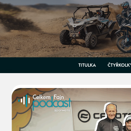
Skip
to
content
TITULKA
ČTYŘKOLK