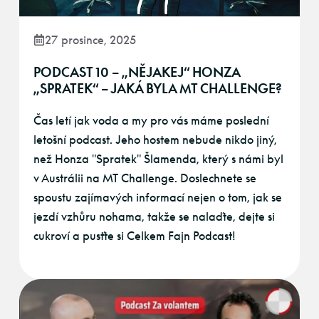
27 prosince, 2025
PODCAST 10 – „NĚJAKEJ“ HONZA
„SPRATEK“ – JAKÁ BYLA MT CHALLENGE?
Čas letí jak voda a my pro vás máme poslední
letošní podcast. Jeho hostem nebude nikdo jiný,
než Honza "Spratek" Šlamenda, který s námi byl
v Austrálii na MT Challenge. Doslechnete se
spoustu zajímavých informací nejen o tom, jak se
jezdí vzhůru nohama, takže se nalaďte, dejte si
cukroví a pusťte si Celkem Fajn Podcast!