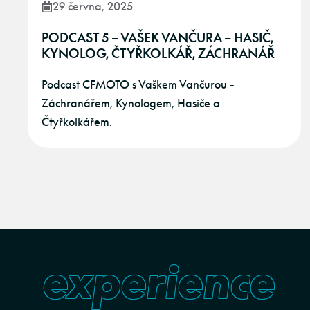
29 června, 2025
PODCAST 5 – VAŠEK VANČURA – HASIČ,
KYNOLOG, ČTYŘKOLKÁŘ, ZÁCHRANÁŘ
Podcast CFMOTO s Vaškem Vančurou -
Záchranářem, Kynologem, Hasiče a
Čtyřkolkářem.
experience