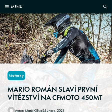
Skip
MENU
to
content
Motorky
MARIO ROMÁN SLAVÍ PRVNÍ
VÍTĚZSTVÍ NA CFMOTO 450MT
Autor:
Matěj Oliva
25 února, 2026