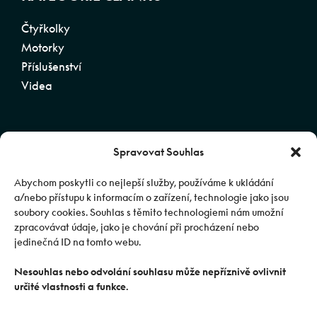
Čtyřkolky
Motorky
Příslušenství
Videa
Spravovat Souhlas
SLEDUJTE CFMOTO
Abychom poskytli co nejlepší služby, používáme k ukládání
a/nebo přístupu k informacím o zařízení, technologie jako jsou
soubory cookies. Souhlas s těmito technologiemi nám umožní
zpracovávat údaje, jako je chování při procházení nebo
jedinečná ID na tomto webu.
© 2025 Journeyman CZ s.r.o. Oficiální distributor
Nesouhlas nebo odvolání souhlasu může nepříznivě ovlivnit
určité vlastnosti a funkce.
značky CFMOTO pro ČR a SR | Web spravuje
Abuko
Team