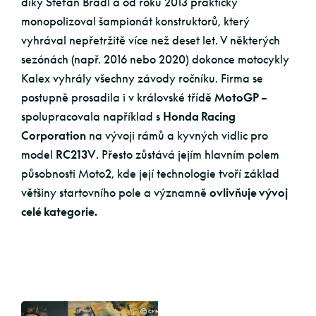
díky Stefan Bradl a od roku 2013 prakticky
monopolizoval šampionát konstruktorů, který
vyhrával nepřetržitě více než deset let. V některých
sezónách (např. 2016 nebo 2020) dokonce motocykly
Kalex vyhrály všechny závody ročníku. Firma se
postupně prosadila i v královské třídě
MotoGP
–
spolupracovala například s
Honda Racing
Corporation
na vývoji rámů a kyvných vidlic pro
model
RC213V
. Přesto zůstává jejím hlavním polem
působnosti Moto2, kde její technologie tvoří základ
většiny startovního pole a významně
ovlivňuje vývoj
celé kategorie.