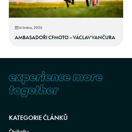
14 ledna, 2026
AMBASADOŘI CFMOTO – VÁCLAV VANČURA
experience more
together
KATEGORIE ČLÁNKŮ
Čtyřkolky