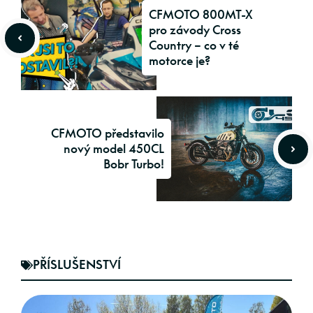
CFMOTO 800MT-X
pro závody Cross
Country – co v té
motorce je?
CFMOTO představilo
nový model 450CL
Bobr Turbo!
PŘÍSLUŠENSTVÍ