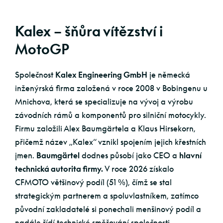
Kalex – šňůra vítězství i
MotoGP
Společnost
Kalex Engineering GmbH
je německá
inženýrská firma založená v roce 2008 v Bobingenu u
Mnichova, která se specializuje na vývoj a výrobu
závodních rámů a komponentů pro silniční motocykly.
Firmu založili Alex Baumgärtela a Klaus Hirsekorn,
přičemž název „Kalex“ vznikl spojením jejich křestních
jmen.
Baumgärtel
dodnes působí jako CEO a
hlavní
technická autorita firmy.
V roce 2026 získalo
CFMOTO většinový podíl (51 %), čímž se stal
strategickým partnerem a spoluvlastníkem, zatímco
původní zakladatelé si ponechali menšinový podíl a
nadále řídí technické směřování společnosti.