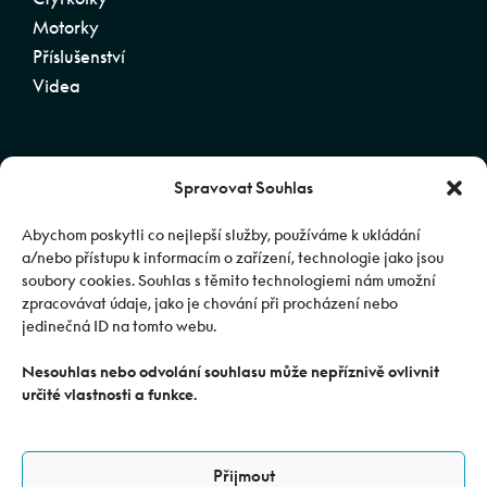
Motorky
Příslušenství
Videa
Spravovat Souhlas
SLEDUJTE CFMOTO
Abychom poskytli co nejlepší služby, používáme k ukládání
a/nebo přístupu k informacím o zařízení, technologie jako jsou
soubory cookies. Souhlas s těmito technologiemi nám umožní
zpracovávat údaje, jako je chování při procházení nebo
jedinečná ID na tomto webu.
Nesouhlas nebo odvolání souhlasu může nepříznivě ovlivnit
© 2025 Journeyman CZ s.r.o. Oficiální distributor
určité vlastnosti a funkce.
značky CFMOTO pro ČR a SR | Web spravuje
Abuko
Team
Přijmout