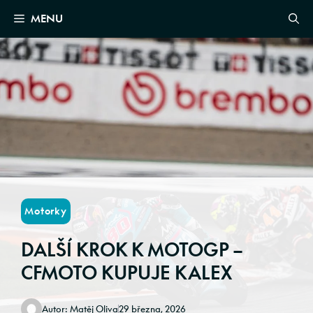
Skip
MENU
to
content
Motorky
DALŠÍ KROK K MOTOGP –
CFMOTO KUPUJE KALEX
Autor:
Matěj Oliva
29 března, 2026