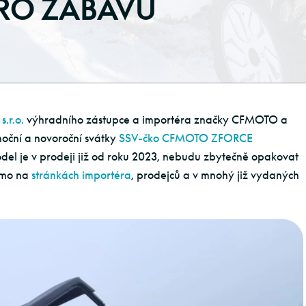
PRO ZÁBAVU
r.o.
výhradního zástupce a importéra značky CFMOTO a
noční a novoroční svátky
SSV-čko CFMOTO ZFORCE
del je v prodeji již od roku 2023, nebudu zbytečně opakovat
římo na
stránkách importéra
, prodejců a v mnohý již vydaných