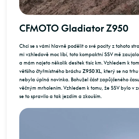
CFMOTO Gladiator Z950
Chci se s vámi hlavně podělit o své pocity z tohoto str
mi vzhledově moc líbí, toto kompaktní SSV mě zaujalo
a mám najeto několik desítek tisíc km. Vzhledem k tom
většího čtyřmístného bráchu
Z950 XL
, který se na trh
nebyla úplná novinka. Bohužel část zapůjčeného času
věčným mrholením. Vzhledem k tomu, že SSV bylo v zá
se to spravilo a tak jezdím a zkouším.