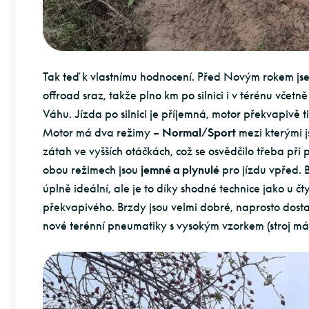
Tak teď k vlastnímu hodnocení. Před Novým rokem js
offroad sraz, takže plno km po silnici i v térénu včetně
Váhu. Jízda po silnici je příjemná, motor překvapivě 
Motor má dva režimy –
Normal/Sport
mezi kterými js
zátah ve vyšších otáčkách, což se osvědčilo třeba při 
obou režimech jsou
jemné a plynulé
pro jízdu vpřed. 
úplně ideální, ale je to díky shodné technice jako u
překvapivého. Brzdy jsou velmi dobré, naprosto dost
nové terénní pneumatiky s vysokým vzorkem (stroj má n