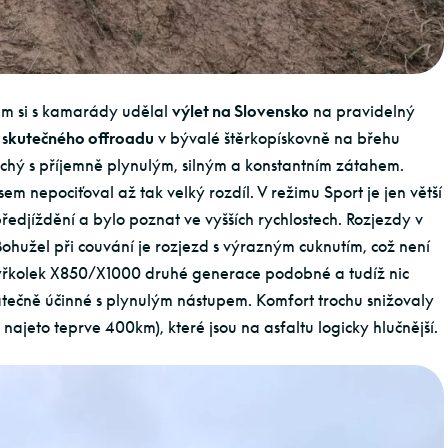
em si s kamarády udělal
výlet na Slovensko
na pravidelný
 s
kutečného offroadu
v bývalé štěrkopískovně na břehu
tichý s příjemně plynulým, silným a konstantním zátahem.
em nepociťoval až tak velký rozdíl. V režimu Sport je jen větší
předjíždění a bylo poznat ve vyšších rychlostech. Rozjezdy v
Bohužel při couvání je rozjezd s výrazným cuknutím, což není
 čtyřkolek X850/X1000 druhé generace podobné a tudíž nic
atečně účinné s plynulým nástupem. Komfort trochu snižovaly
ajeto teprve 400km), které jsou na asfaltu logicky hlučnější.