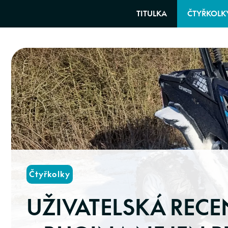
Skip
TITULKA
ČTYŘKOLK
to
content
Čtyřkolky
UŽIVATELSKÁ RECE