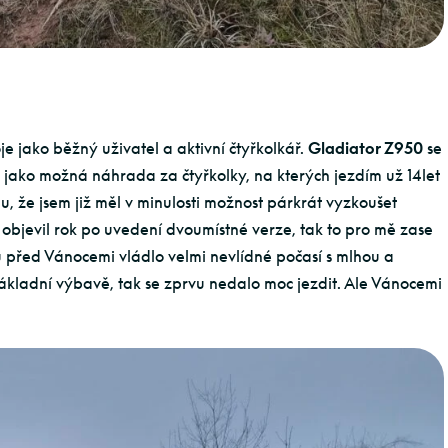
oje jako běžný uživatel a aktivní čtyřkolkář.
Gladiator Z950
se
 jako možná náhrada za čtyřkolky, na kterých jezdím už 14let
u, že jsem již měl v minulosti možnost párkrát vyzkoušet
u objevil rok po uvedení dvoumístné verze, tak to pro mě zase
 před Vánocemi vládlo velmi nevlídné počasí s mlhou a
kladní výbavě, tak se zprvu nedalo moc jezdit. Ale Vánocemi