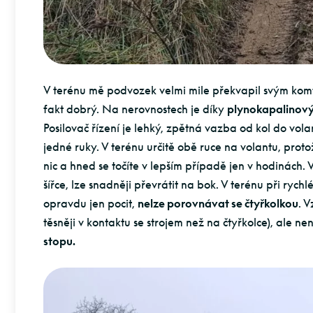
V terénu mě podvozek velmi mile překvapil svým ko
fakt dobrý. Na nerovnostech je díky
plynokapalinov
Posilovač řízení je lehký, zpětná vazba od kol do volan
jedné ruky. V terénu určitě obě ruce na volantu, prot
nic a hned se točíte v lepším případě jen v hodinách. V
šířce, lze snadněji převrátit na bok. V terénu při rychl
opravdu jen pocit,
nelze porovnávat se čtyřkolkou
. 
těsněji v kontaktu se strojem než na čtyřkolce), ale ne
stopu.