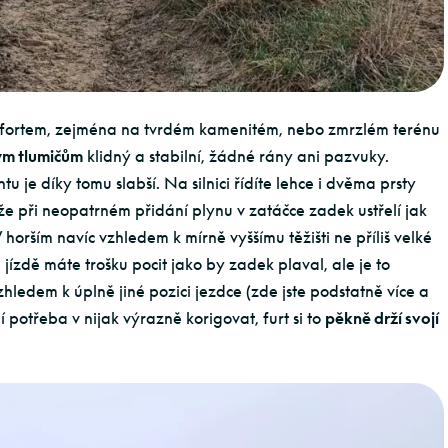
mfortem, zejména na tvrdém kamenitém, nebo zmrzlém terénu
ým tlumičům
klidný a stabilní, žádné rány ani pazvuky.
tu je díky tomu slabší. Na silnici řídíte lehce i dvěma prsty
ože při neopatrném přidání plynu v zatáčce zadek ustřelí jak
 horším navíc vzhledem k mírně vyššímu těžišti ne příliš velké
é jízdě máte trošku pocit jako by zadek plaval, ale je to
Vzhledem k úplně jiné pozici jezdce (zde jste podstatně více a
ní potřeba v nijak výrazně korigovat, furt si to
pěkně drží svojí